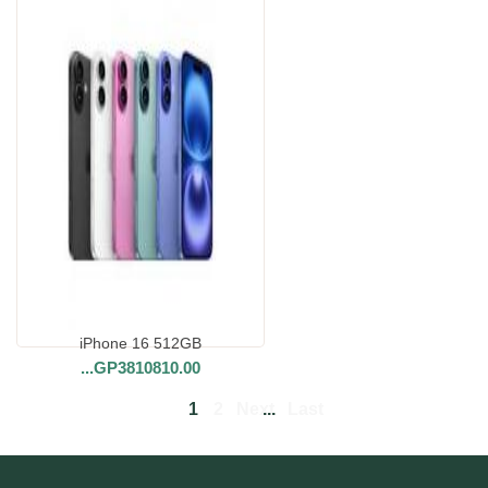
iPhone 16 512GB
...
GP3810810.00
1
2
Next
...
Last