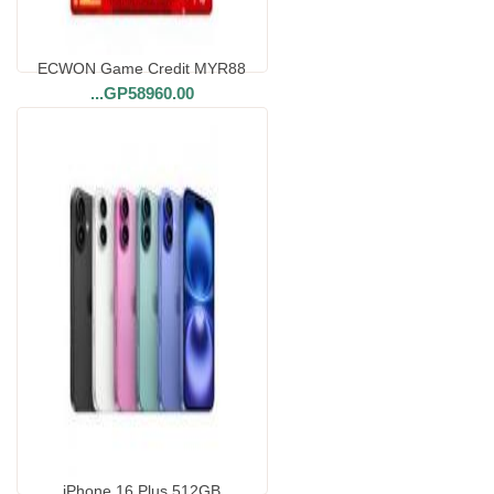
ECWON Game Credit MYR88
...
GP58960.00
iPhone 16 Plus 512GB