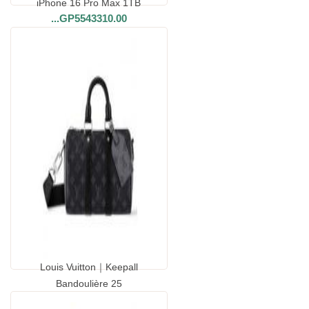
iPhone 16 Pro Max 1TB
...
GP5543310.00
Louis Vuitton｜Keepall
Bandoulière 25
...
GP8038800.00