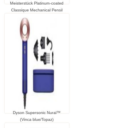
Meisterstück Platinum-coated
Classique Mechanical Pensil
0.5mm
...
GP1420650.00
Dyson Supersonic Nural™
(Vinca blue/Topaz)
...
GP1662510.00