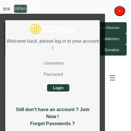
立即加入
登录
×
Fashion Accessories
Mobile Devices
Luxury Watch
Home Devices
Stationery
Welcome back, please log in to your account
!
Game Credit MYR
Donation
1
2
Next
...
Last
☰
Still don't have an account ?
Join
Now
!
Forget Passwords ?